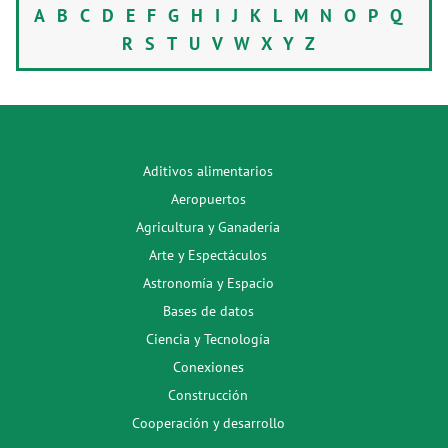
A
B
C
D
E
F
G
H
I
J
K
L
M
N
O
P
Q
R
S
T
U
V
W
X
Y
Z
Aditivos alimentarios
Aeropuertos
Agricultura y Ganadería
Arte y Espectáculos
Astronomía y Espacio
Bases de datos
Ciencia y Tecnología
Conexiones
Construcción
Cooperación y desarrollo