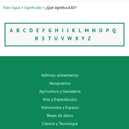
Todo Siglas
Significado
¿Qué significa A3D?
A
B
C
D
E
F
G
H
I
J
K
L
M
N
O
P
Q
R
S
T
U
V
W
X
Y
Z
Aditivos alimentarios
Aeropuertos
Agricultura y Ganadería
Arte y Espectáculos
Astronomía y Espacio
Bases de datos
Ciencia y Tecnología