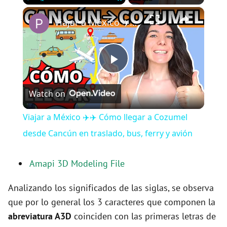
×
Play
Unmute
Fullscreen
Viajar a México ✈️✈️ Cómo llegar a Cozumel desde Cancún en traslado, bus, ferry y avión
P
Watch on
l
Viajar a México ✈️✈️ Cómo llegar a Cozumel
a
desde Cancún en traslado, bus, ferry y avión
y
Amapi 3D Modeling File
Analizando los significados de las siglas, se observa
V
que por lo general los 3 caracteres que componen la
abreviatura A3D
coinciden con las primeras letras de
i