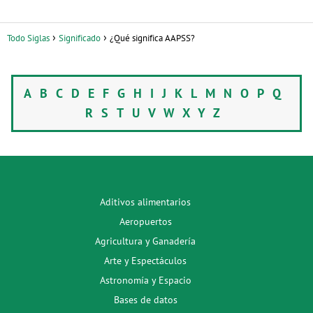
Todo Siglas
Significado
¿Qué significa AAPSS?
A
B
C
D
E
F
G
H
I
J
K
L
M
N
O
P
Q
R
S
T
U
V
W
X
Y
Z
Aditivos alimentarios
Aeropuertos
Agricultura y Ganadería
Arte y Espectáculos
Astronomía y Espacio
Bases de datos