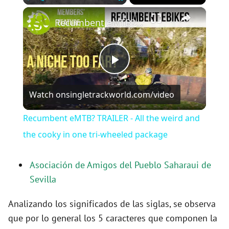
×
Play
Unmute
Fullscreen
Recumbent eMTB? TRAILER - All the weird and the cooky in one tri-wheeled package
P
Watch on
singletrackworld.com/video
l
Recumbent eMTB? TRAILER - All the weird and
a
the cooky in one tri-wheeled package
y
Asociación de Amigos del Pueblo Saharaui de
Sevilla
V
Analizando los significados de las siglas, se observa
que por lo general los 5 caracteres que componen la
i