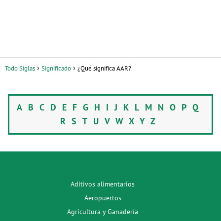
Todo Siglas
Significado
¿Qué significa AAR?
A
B
C
D
E
F
G
H
I
J
K
L
M
N
O
P
Q
R
S
T
U
V
W
X
Y
Z
Aditivos alimentarios
Aeropuertos
Agricultura y Ganadería