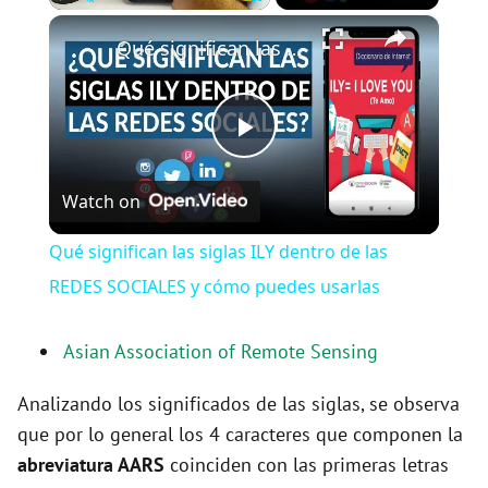
×
Play
Unmute
Fullscreen
Qué significan las siglas ILY dentro de las REDES SOCIALES y cómo puedes usarlas
P
Watch on
l
Qué significan las siglas ILY dentro de las
a
REDES SOCIALES y cómo puedes usarlas
y
Asian Association of Remote Sensing
Analizando los significados de las siglas, se observa
V
que por lo general los 4 caracteres que componen la
abreviatura AARS
coinciden con las primeras letras
i