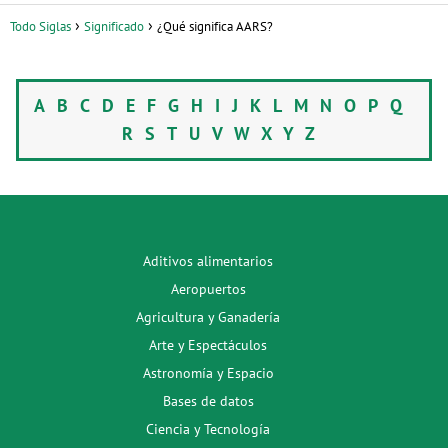
Todo Siglas
Significado
¿Qué significa AARS?
A
B
C
D
E
F
G
H
I
J
K
L
M
N
O
P
Q
R
S
T
U
V
W
X
Y
Z
Aditivos alimentarios
Aeropuertos
Agricultura y Ganadería
Arte y Espectáculos
Astronomía y Espacio
Bases de datos
Ciencia y Tecnología