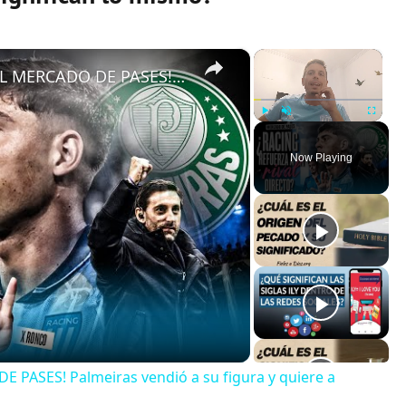
×
×
¡PROBLEMAS PARA RACING EN EL MERCADO DE PASES! Palmeiras vendió a su figura y quiere a Nardoni
Play
Unmute
Fullscreen
Now Playing
ASES! Palmeiras vendió a su figura y quiere a