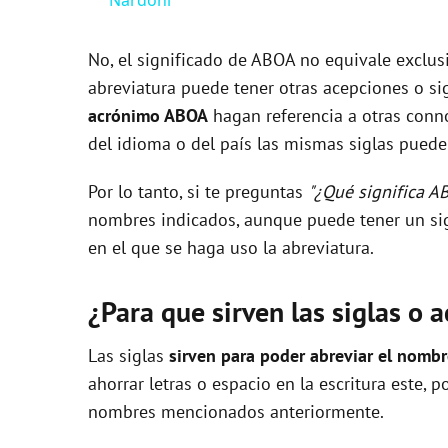
V
No, el significado de ABOA no equivale exclu
abreviatura puede tener otras acepciones o sig
i
acrónimo ABOA
hagan referencia a otras conno
del idioma o del país las mismas siglas pueden
d
Por lo tanto, si te preguntas
"¿Qué significa A
nombres indicados, aunque puede tener un sig
e
en el que se haga uso la abreviatura.
o
¿Para que sirven las siglas o 
Las siglas
sirven para poder abreviar el nomb
ahorrar letras o espacio en la escritura este, 
nombres mencionados anteriormente.