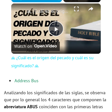
×
Play
Unmute
Fullscreen
🙏 ¿Cuál es el origen del pecado y cuál es su significado? 🙏
P
Watch on
l
🙏 ¿Cuál es el origen del pecado y cuál es su
a
significado? 🙏
y
Address Bus
Analizando los significados de las siglas, se observa
V
que por lo general los 4 caracteres que componen la
abreviatura ABUS
coinciden con las primeras letras
i