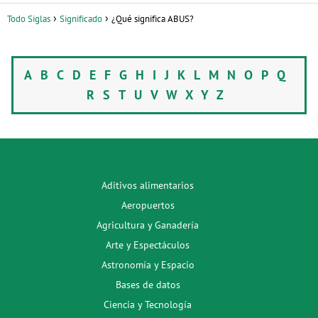
Todo Siglas
Significado
¿Qué significa ABUS?
A
B
C
D
E
F
G
H
I
J
K
L
M
N
O
P
Q
R
S
T
U
V
W
X
Y
Z
Aditivos alimentarios
Aeropuertos
Agricultura y Ganadería
Arte y Espectáculos
Astronomía y Espacio
Bases de datos
Ciencia y Tecnología