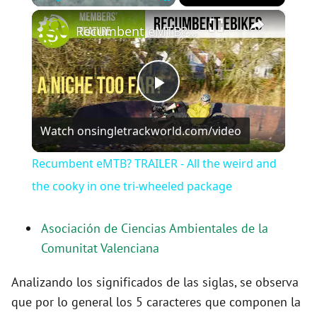
×
Play
Unmute
Fullscreen
Recumbent eMTB? TRAILER - All the weird and the cooky in one tri-wheeled package
P
Watch on
singletrackworld.com/video
l
Recumbent eMTB? TRAILER - All the weird and
a
the cooky in one tri-wheeled package
y
Asociación de Ciencias Ambientales de la
Comunitat Valenciana
V
Analizando los significados de las siglas, se observa
que por lo general los 5 caracteres que componen la
i