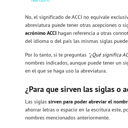
V
No, el significado de ACCI no equivale exclus
abreviatura puede tener otras acepciones o sig
i
acrónimo ACCI
hagan referencia a otras connot
del idioma o del país las mismas siglas pueden
d
Por lo tanto, si te preguntas
"¿Qué significa AC
nombres indicados, aunque puede tener un sig
e
en el que se haga uso la abreviatura.
o
¿Para que sirven las siglas o 
Las siglas
sirven para poder abreviar el nomb
ahorrar letras o espacio en la escritura este, 
nombres mencionados anteriormente.