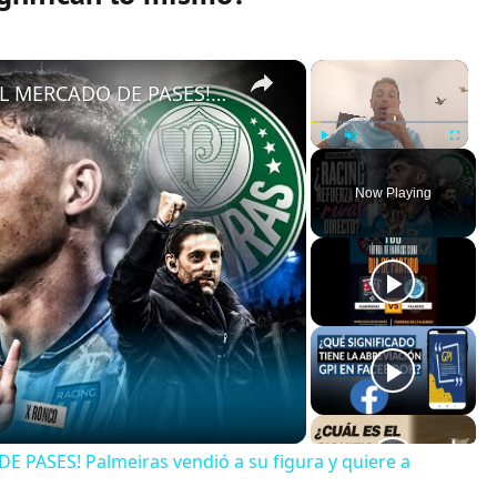
×
×
¡PROBLEMAS PARA RACING EN EL MERCADO DE PASES! Palmeiras vendió a su figura y quiere a Nardoni
Play
Unmute
Fullscreen
Now Playing
ASES! Palmeiras vendió a su figura y quiere a