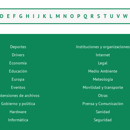
D
E
F
G
H
I
J
K
L
M
N
O
P
Q
R
S
T
U
V
Deportes
Instituciones y organizaciones
Drivers
Internet
Economía
Legal
Educación
Medio Ambiente
Europa
Meteología
Eventos
Movilidad y transporte
xtensiones de archivos
Otras
Gobierno y política
Prensa y Comunicación
Hardware
Sanidad
Informática
Seguridad