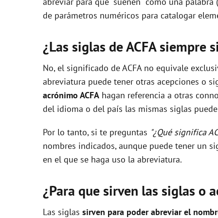
abreviar para que "suenen" como una palabra 
i
de parámetros numéricos para catalogar eleme
d
¿Las siglas de ACFA siempre s
No, el significado de ACFA no equivale exclus
e
abreviatura puede tener otras acepciones o sig
acrónimo ACFA
hagan referencia a otras conno
o
del idioma o del país las mismas siglas pueden
Por lo tanto, si te preguntas
"¿Qué significa A
nombres indicados, aunque puede tener un sig
en el que se haga uso la abreviatura.
¿Para que sirven las siglas o 
Las siglas
sirven para poder abreviar el nomb