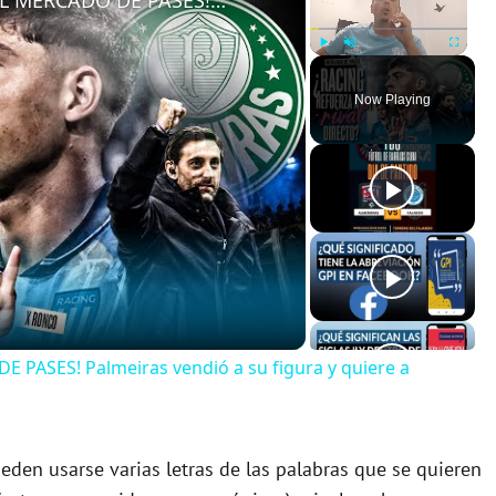
¡PROBLEMAS PARA RACING EN EL MERCADO DE PASES! Palmeiras vendió a su figura y quiere a Nardoni
Play
Unmute
Fullscreen
Now Playing
ASES! Palmeiras vendió a su figura y quiere a
eden usarse varias letras de las palabras que se quieren