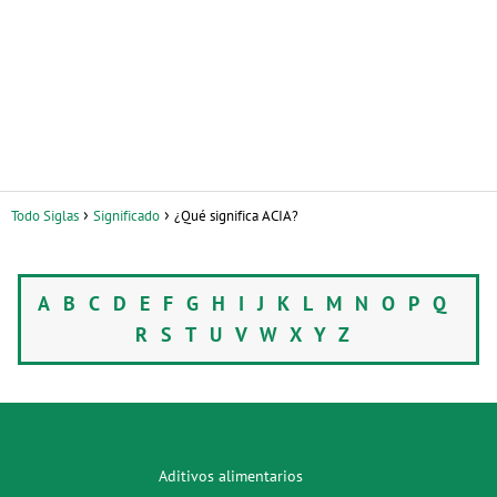
Todo Siglas
Significado
¿Qué significa ACIA?
A
B
C
D
E
F
G
H
I
J
K
L
M
N
O
P
Q
R
S
T
U
V
W
X
Y
Z
Aditivos alimentarios