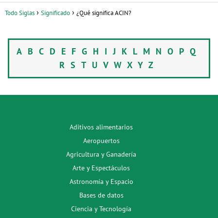
Todo Siglas
Significado
¿Qué significa ACIN?
A
B
C
D
E
F
G
H
I
J
K
L
M
N
O
P
Q
R
S
T
U
V
W
X
Y
Z
Aditivos alimentarios
Aeropuertos
Agricultura y Ganadería
Arte y Espectáculos
Astronomía y Espacio
Bases de datos
Ciencia y Tecnología