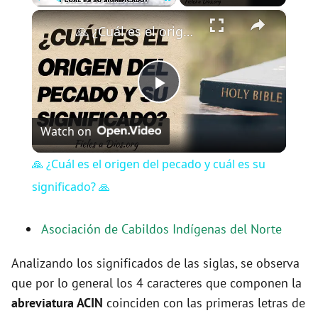
×
Play
Unmute
Fullscreen
🙏 ¿Cuál es el origen del pecado y cuál es su significado? 🙏
P
Watch on
l
🙏 ¿Cuál es el origen del pecado y cuál es su
a
significado? 🙏
y
Asociación de Cabildos Indígenas del Norte
Analizando los significados de las siglas, se observa
V
que por lo general los 4 caracteres que componen la
abreviatura ACIN
coinciden con las primeras letras de
i