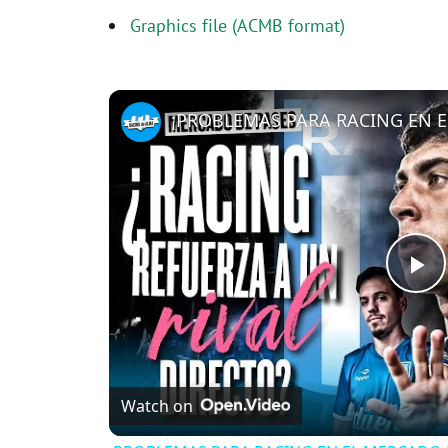
Graphics file (ACMB format)
P
l
Watch on
a