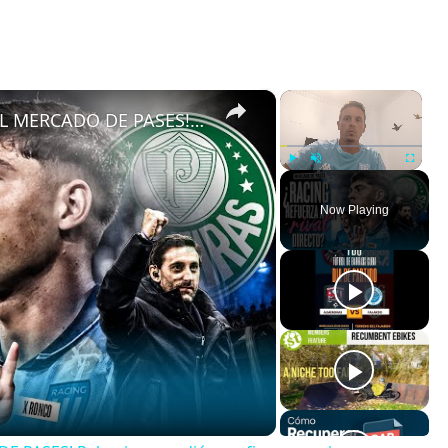
×
×
¡PROBLEMAS PARA RACING EN EL MERCADO DE PASES! Palmeiras vendió a su figura y quiere a Nardoni
Play
Unmute
Fullscreen
Now Playing