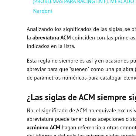
¡PROBLEMAS PARA RACING EN EL MERCADO DE P
y
Nardoni
V
Analizando los significados de las siglas, se
la
abreviatura ACM
coinciden con las primeras
i
indicados en la lista.
Esta regla no siempre es así y en ocasiones pu
d
abreviar para que "suenen" como una palabra 
de parámetros numéricos para catalogar eleme
e
¿Las siglas de ACM siempre si
o
No, el significado de ACM no equivale exclus
abreviatura puede tener otras acepciones o sig
acrónimo ACM
hagan referencia a otras connot
del idioma o del país las mismas siglas pueden