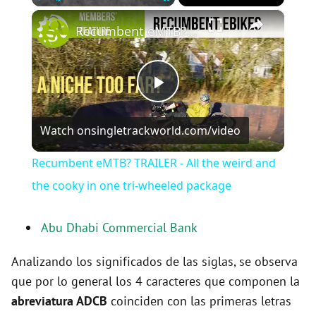
×
Play
Unmute
Fullscreen
Recumbent eMTB? TRAILER - All the weird and the cooky in one tri-wheeled package
P
Watch on
singletrackworld.com/video
l
Recumbent eMTB? TRAILER - All the weird and
a
the cooky in one tri-wheeled package
y
Abu Dhabi Commercial Bank
Analizando los significados de las siglas, se observa
V
que por lo general los 4 caracteres que componen la
abreviatura ADCB
coinciden con las primeras letras
i