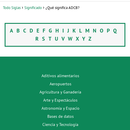
Todo Siglas
Significado
¿Qué significa ADCB?
A
B
C
D
E
F
G
H
I
J
K
L
M
N
O
P
Q
R
S
T
U
V
W
X
Y
Z
Aditivos alimentarios
Aeropuertos
Agricultura y Ganadería
Arte y Espectáculos
Astronomía y Espacio
Bases de datos
Ciencia y Tecnología