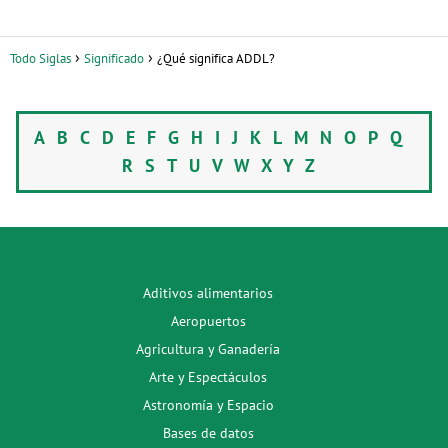
Todo Siglas
Significado
¿Qué significa ADDL?
A
B
C
D
E
F
G
H
I
J
K
L
M
N
O
P
Q
R
S
T
U
V
W
X
Y
Z
Aditivos alimentarios
Aeropuertos
Agricultura y Ganadería
Arte y Espectáculos
Astronomía y Espacio
Bases de datos