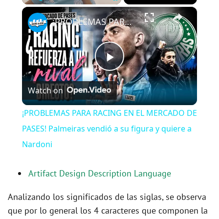
×
Play
Unmute
Fullscreen
¡PROBLEMAS PARA RACING EN EL MERCADO DE PASES! Palmeiras vendió a su figura y quiere a Nardoni
P
Watch on
l
¡PROBLEMAS PARA RACING EN EL MERCADO DE
a
PASES! Palmeiras vendió a su figura y quiere a
Nardoni
y
Artifact Design Description Language
V
Analizando los significados de las siglas, se observa
que por lo general los 4 caracteres que componen la
i