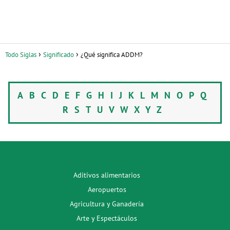
Todo Siglas
Significado
¿Qué significa ADDM?
A
B
C
D
E
F
G
H
I
J
K
L
M
N
O
P
Q
R
S
T
U
V
W
X
Y
Z
Aditivos alimentarios
Aeropuertos
Agricultura y Ganadería
Arte y Espectáculos