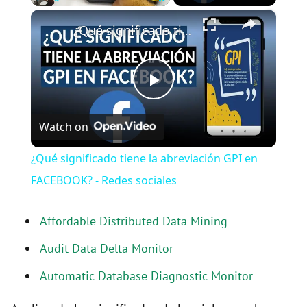
×
Play
Unmute
Fullscreen
¿Qué significado tiene la abreviación GPI en FACEBOOK? - Redes sociales
P
Watch on
l
¿Qué significado tiene la abreviación GPI en
a
FACEBOOK? - Redes sociales
y
Affordable Distributed Data Mining
Audit Data Delta Monitor
V
Automatic Database Diagnostic Monitor
i