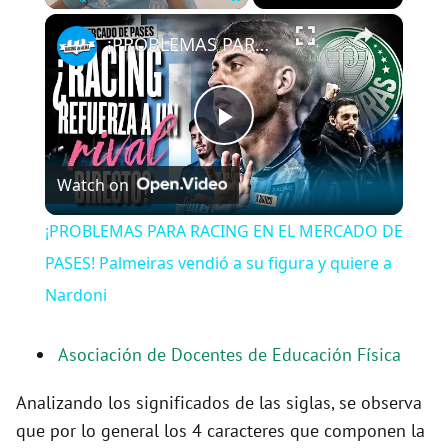
×
Play
Unmute
Fullscreen
¡PROBLEMAS PARA RACING EN EL MERCADO DE PASES! Palmeiras vendió a su figura y quiere a Nardoni
P
Watch on
l
¡PROBLEMAS PARA RACING EN EL MERCADO DE
a
PASES! Palmeiras vendió a su figura y quiere a
Nardoni
y
Asociación de Docentes de Educación Física
V
Analizando los significados de las siglas, se observa
que por lo general los 4 caracteres que componen la
i