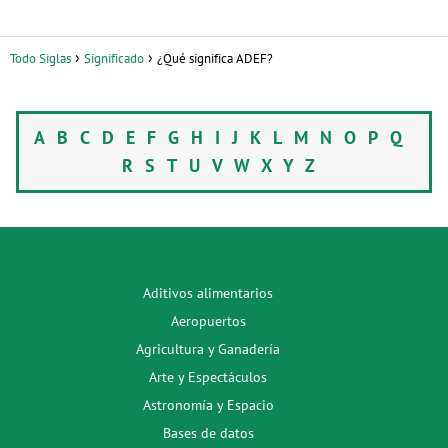
Todo Siglas
Significado
¿Qué significa ADEF?
A
B
C
D
E
F
G
H
I
J
K
L
M
N
O
P
Q
R
S
T
U
V
W
X
Y
Z
Aditivos alimentarios
Aeropuertos
Agricultura y Ganadería
Arte y Espectáculos
Astronomía y Espacio
Bases de datos