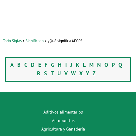
Todo Siglas
Significado
¿Qué significa AECP?
A
B
C
D
E
F
G
H
I
J
K
L
M
N
O
P
Q
R
S
T
U
V
W
X
Y
Z
Aditivos alimentarios
Aeropuertos
Agricultura y Ganadería