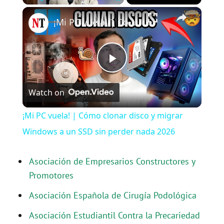
×
Play
Unmute
Fullscreen
¡Mi PC vuela! | Cómo clonar disco y migrar Windows a un SSD sin perder nada 2026
P
Watch on
l
¡Mi PC vuela! | Cómo clonar disco y migrar
a
Windows a un SSD sin perder nada 2026
y
Asociación de Empresarios Constructores y
Promotores
V
Asociación Española de Cirugía Podológica
Asociación Estudiantil Contra la Precariedad
i