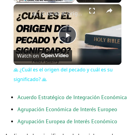
×
Play
Unmute
Fullscreen
🙏 ¿Cuál es el origen del pecado y cuál es su significado? 🙏
P
Watch on
l
🙏 ¿Cuál es el origen del pecado y cuál es su
a
significado? 🙏
y
Acuerdo Estratégico de Integración Económica
Agrupación Económica de Interés Europeo
V
Agrupación Europea de Interés Económico
i