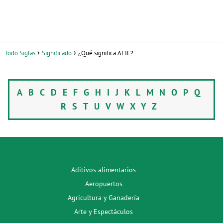
Todo Siglas
Significado
¿Qué significa AEIE?
A
B
C
D
E
F
G
H
I
J
K
L
M
N
O
P
Q
R
S
T
U
V
W
X
Y
Z
Aditivos alimentarios
Aeropuertos
Agricultura y Ganadería
Arte y Espectáculos