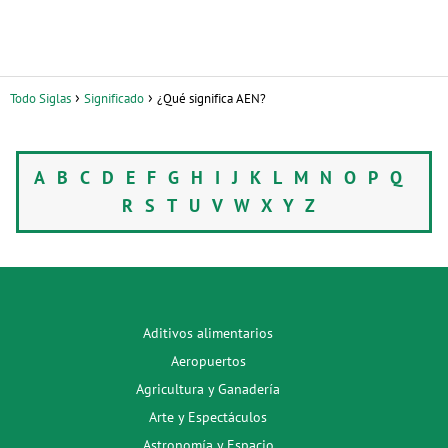
Todo Siglas
Significado
¿Qué significa AEN?
A
B
C
D
E
F
G
H
I
J
K
L
M
N
O
P
Q
R
S
T
U
V
W
X
Y
Z
Aditivos alimentarios
Aeropuertos
Agricultura y Ganadería
Arte y Espectáculos
Astronomía y Espacio