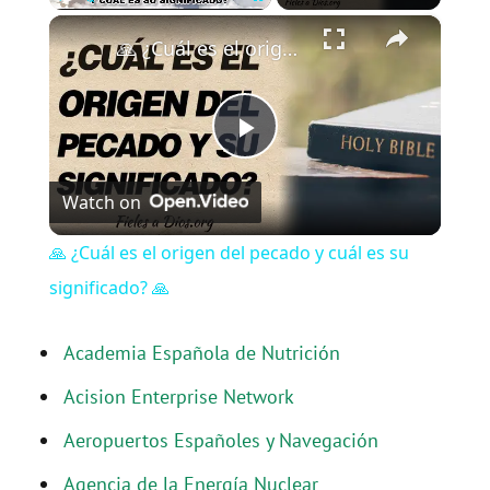
×
Play
Unmute
Fullscreen
🙏 ¿Cuál es el origen del pecado y cuál es su significado? 🙏
P
Watch on
l
🙏 ¿Cuál es el origen del pecado y cuál es su
a
significado? 🙏
y
Academia Española de Nutrición
Acision Enterprise Network
V
Aeropuertos Españoles y Navegación
i
Agencia de la Energía Nuclear