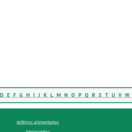
D
E
F
G
H
I
J
K
L
M
N
O
P
Q
R
S
T
U
V
Aditivos alimentarios
Aeropuertos