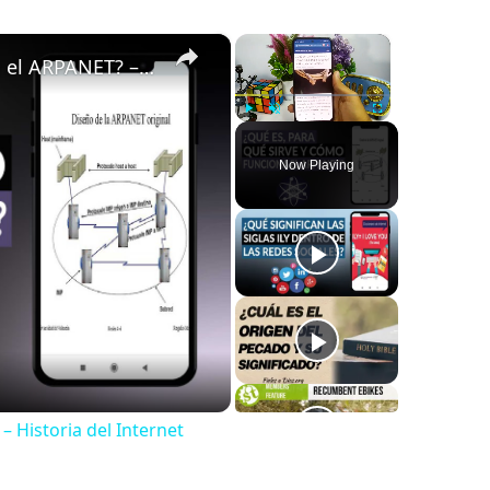
×
×
¿Qué es, para qué sirve y cómo funciona el ARPANET? – Historia del Internet
Play
Unmute
Fullscreen
Now Playing
– Historia del Internet