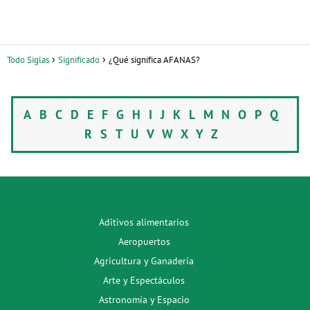
Todo Siglas
Significado
¿Qué significa AFANAS?
A
B
C
D
E
F
G
H
I
J
K
L
M
N
O
P
Q
R
S
T
U
V
W
X
Y
Z
Aditivos alimentarios
Aeropuertos
Agricultura y Ganadería
Arte y Espectáculos
Astronomía y Espacio