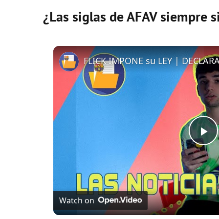
¿Las siglas de AFAV siempre s
P
l
Watch on
a