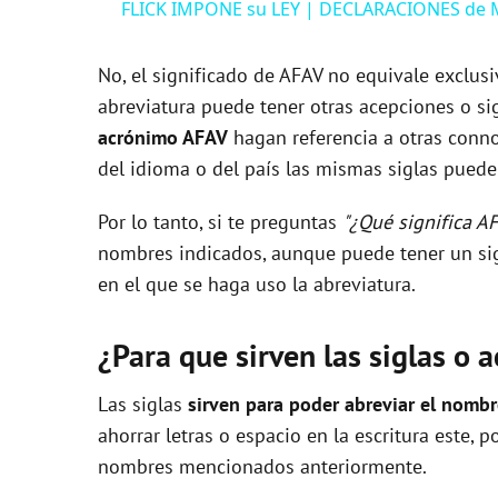
FLICK IMPONE su LEY | DECLARACIONES de 
y
No, el significado de AFAV no equivale exclus
V
abreviatura puede tener otras acepciones o sig
acrónimo AFAV
hagan referencia a otras conno
i
del idioma o del país las mismas siglas pueden
Por lo tanto, si te preguntas
"¿Qué significa A
d
nombres indicados, aunque puede tener un sig
en el que se haga uso la abreviatura.
e
¿Para que sirven las siglas o 
o
Las siglas
sirven para poder abreviar el nomb
ahorrar letras o espacio en la escritura este, 
nombres mencionados anteriormente.