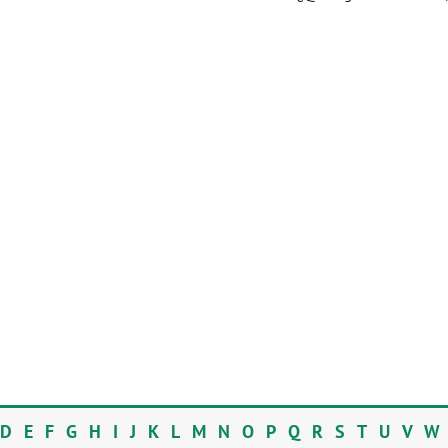
D
E
F
G
H
I
J
K
L
M
N
O
P
Q
R
S
T
U
V