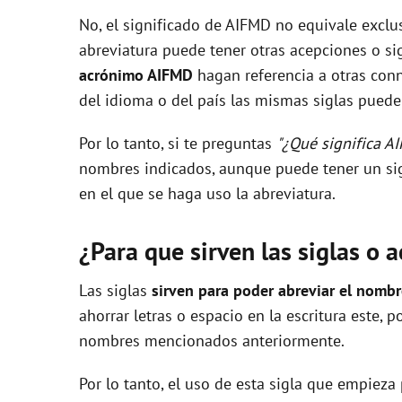
No, el significado de AIFMD no equivale excl
V
abreviatura puede tener otras acepciones o sig
acrónimo AIFMD
hagan referencia a otras conn
i
del idioma o del país las mismas siglas pueden
Por lo tanto, si te preguntas
"¿Qué significa A
d
nombres indicados, aunque puede tener un sig
en el que se haga uso la abreviatura.
e
¿Para que sirven las siglas o 
o
Las siglas
sirven para poder abreviar el nomb
ahorrar letras o espacio en la escritura este, 
nombres mencionados anteriormente.
Por lo tanto, el uso de esta sigla que empieza