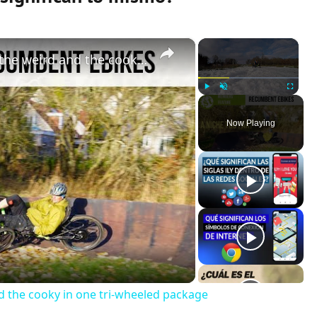
×
×
Recumbent eMTB? TRAILER - All the weird and the cooky in one tri-wheeled package
Play
Unmute
Fullscreen
Now Playing
d the cooky in one tri-wheeled package