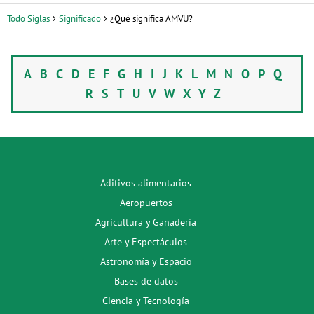
Todo Siglas
Significado
¿Qué significa AMVU?
A
B
C
D
E
F
G
H
I
J
K
L
M
N
O
P
Q
R
S
T
U
V
W
X
Y
Z
Aditivos alimentarios
Aeropuertos
Agricultura y Ganadería
Arte y Espectáculos
Astronomía y Espacio
Bases de datos
Ciencia y Tecnología