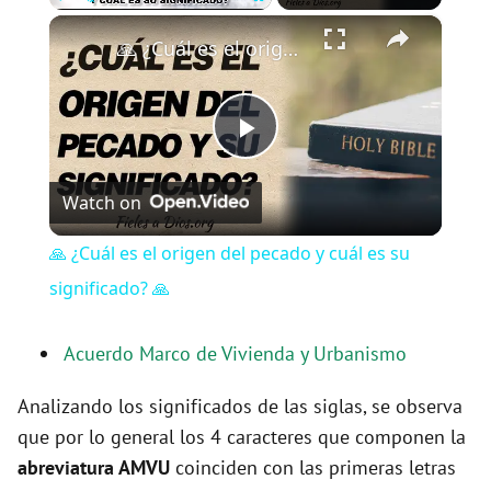
×
Play
Unmute
Fullscreen
🙏 ¿Cuál es el origen del pecado y cuál es su significado? 🙏
P
Watch on
l
🙏 ¿Cuál es el origen del pecado y cuál es su
a
significado? 🙏
y
Acuerdo Marco de Vivienda y Urbanismo
Analizando los significados de las siglas, se observa
V
que por lo general los 4 caracteres que componen la
abreviatura AMVU
coinciden con las primeras letras
i