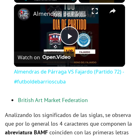
×
Play
Unmute
Fullscreen
Almendras de Párraga VS Fajardo (Partido 72) - #futboldebarrioscuba
P
Watch on
l
Almendras de Párraga VS Fajardo (Partido 72) -
a
#futboldebarrioscuba
y
British Art Market Federation
Analizando los significados de las siglas, se observa
V
que por lo general los 4 caracteres que componen la
abreviatura BAMF
coinciden con las primeras letras
i