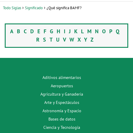
Todo Siglas
Significado
¿Qué significa BAMF?
A
B
C
D
E
F
G
H
I
J
K
L
M
N
O
P
Q
R
S
T
U
V
W
X
Y
Z
Aditivos alimentarios
Aeropuertos
Agricultura y Ganadería
Arte y Espectáculos
Astronomía y Espacio
Bases de datos
Ciencia y Tecnología