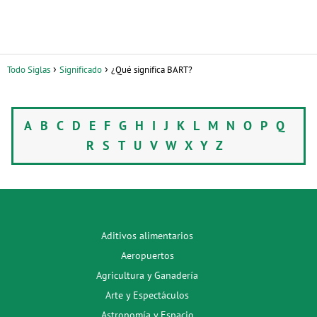
Todo Siglas
Significado
¿Qué significa BART?
A
B
C
D
E
F
G
H
I
J
K
L
M
N
O
P
Q
R
S
T
U
V
W
X
Y
Z
Aditivos alimentarios
Aeropuertos
Agricultura y Ganadería
Arte y Espectáculos
Astronomía y Espacio