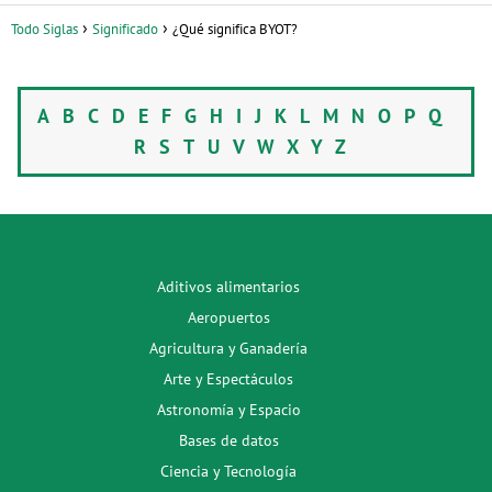
Todo Siglas
Significado
¿Qué significa BYOT?
A
B
C
D
E
F
G
H
I
J
K
L
M
N
O
P
Q
R
S
T
U
V
W
X
Y
Z
Aditivos alimentarios
Aeropuertos
Agricultura y Ganadería
Arte y Espectáculos
Astronomía y Espacio
Bases de datos
Ciencia y Tecnología