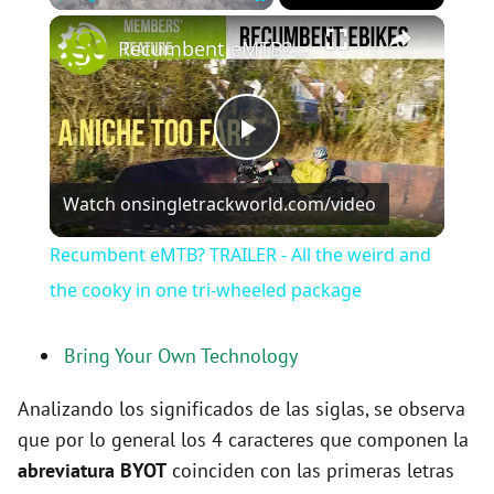
×
Play
Unmute
Fullscreen
Recumbent eMTB? TRAILER - All the weird and the cooky in one tri-wheeled package
P
Watch on
singletrackworld.com/video
l
Recumbent eMTB? TRAILER - All the weird and
a
the cooky in one tri-wheeled package
y
Bring Your Own Technology
Analizando los significados de las siglas, se observa
V
que por lo general los 4 caracteres que componen la
abreviatura BYOT
coinciden con las primeras letras
i