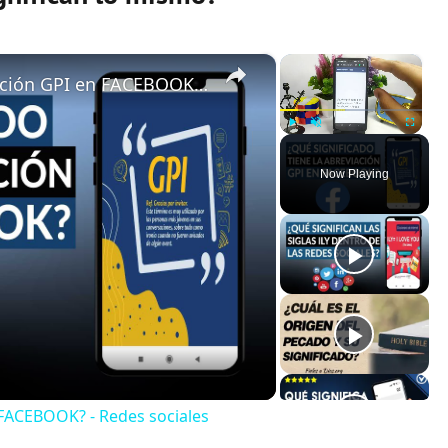
×
×
¿Qué significado tiene la abreviación GPI en FACEBOOK? - Redes sociales
Play
Unmute
Fullscreen
Now Playing
n FACEBOOK? - Redes sociales