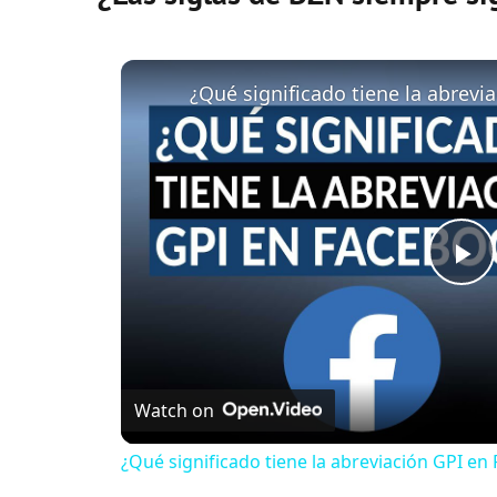
P
l
Watch on
a
¿Qué significado tiene la abreviación GPI e
y