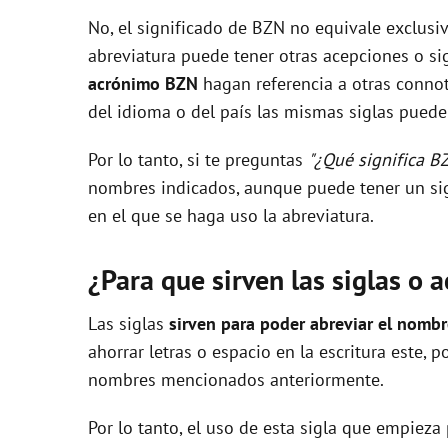
No, el significado de BZN no equivale exclusi
V
abreviatura puede tener otras acepciones o sig
acrónimo BZN
hagan referencia a otras connot
i
del idioma o del país las mismas siglas pueden
Por lo tanto, si te preguntas
"¿Qué significa B
d
nombres indicados, aunque puede tener un sig
en el que se haga uso la abreviatura.
e
¿Para que sirven las siglas o 
o
Las siglas
sirven para poder abreviar el nomb
ahorrar letras o espacio en la escritura este, 
nombres mencionados anteriormente.
Por lo tanto, el uso de esta sigla que empieza