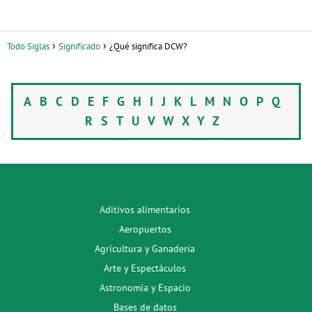
Todo Siglas
Significado
¿Qué significa DCW?
A
B
C
D
E
F
G
H
I
J
K
L
M
N
O
P
Q
R
S
T
U
V
W
X
Y
Z
Aditivos alimentarios
Aeropuertos
Agricultura y Ganadería
Arte y Espectáculos
Astronomía y Espacio
Bases de datos