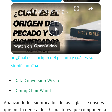
×
Play
Unmute
Fullscreen
🙏 ¿Cuál es el origen del pecado y cuál es su significado? 🙏
P
Watch on
l
🙏 ¿Cuál es el origen del pecado y cuál es su
a
significado? 🙏
y
Data Conversion Wizard
Dining Chair Wood
V
Analizando los significados de las siglas, se observa
que por lo general los 3 caracteres que componen la
i