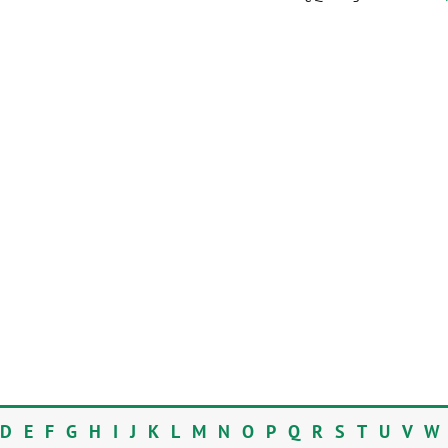
D
E
F
G
H
I
J
K
L
M
N
O
P
Q
R
S
T
U
V