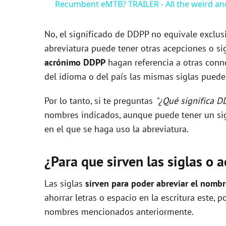
Recumbent eMTB? TRAILER - All the weird an
y
No, el significado de DDPP no equivale exclu
V
abreviatura puede tener otras acepciones o sig
acrónimo DDPP
hagan referencia a otras conn
i
del idioma o del país las mismas siglas pueden
Por lo tanto, si te preguntas
"¿Qué significa D
d
nombres indicados, aunque puede tener un sig
en el que se haga uso la abreviatura.
e
¿Para que sirven las siglas o 
o
Las siglas
sirven para poder abreviar el nomb
ahorrar letras o espacio en la escritura este, 
nombres mencionados anteriormente.