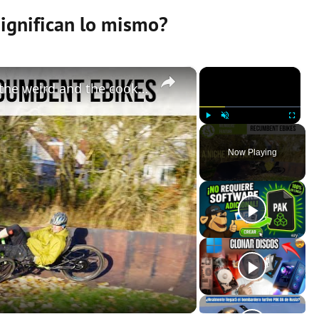
significan lo mismo?
×
×
Recumbent eMTB? TRAILER - All the weird and the cooky in one tri-wheeled package
Play
Unmute
Fullscreen
Now Playing