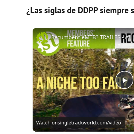
¿Las siglas de DDPP siempre 
P
l
Watch on
singletrackworld.com/video
a