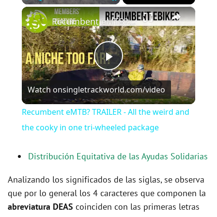
×
Play
Unmute
Fullscreen
Recumbent eMTB? TRAILER - All the weird and the cooky in one tri-wheeled package
P
Watch on
singletrackworld.com/video
l
Recumbent eMTB? TRAILER - All the weird and
a
the cooky in one tri-wheeled package
y
Distribución Equitativa de las Ayudas Solidarias
Analizando los significados de las siglas, se observa
V
que por lo general los 4 caracteres que componen la
abreviatura DEAS
coinciden con las primeras letras
i