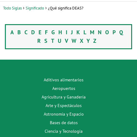
Todo Siglas
Significado
¿Qué significa DEAS?
A
B
C
D
E
F
G
H
I
J
K
L
M
N
O
P
Q
R
S
T
U
V
W
X
Y
Z
Aditivos alimentarios
Aeropuertos
Agricultura y Ganadería
Arte y Espectáculos
Astronomía y Espacio
Bases de datos
Ciencia y Tecnología