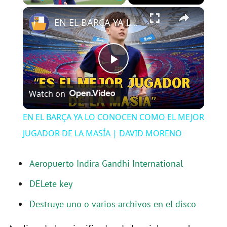
×
Play
Unmute
Fullscreen
EN EL BARÇA YA LO CONOCEN COMO EL MEJOR JUGADOR DE LA MASÍA | DAVID MORENO
P
Watch on
l
EN EL BARÇA YA LO CONOCEN COMO EL MEJOR
a
JUGADOR DE LA MASÍA | DAVID MORENO
y
Aeropuerto Indira Gandhi International
DELete key
V
Destruye uno o varios archivos en el disco
i