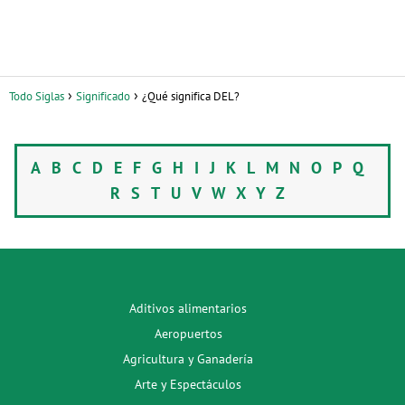
Todo Siglas
Significado
¿Qué significa DEL?
A
B
C
D
E
F
G
H
I
J
K
L
M
N
O
P
Q
R
S
T
U
V
W
X
Y
Z
Aditivos alimentarios
Aeropuertos
Agricultura y Ganadería
Arte y Espectáculos