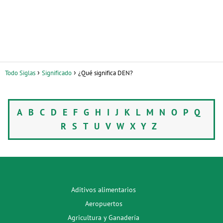
Todo Siglas
Significado
¿Qué significa DEN?
A
B
C
D
E
F
G
H
I
J
K
L
M
N
O
P
Q
R
S
T
U
V
W
X
Y
Z
Aditivos alimentarios
Aeropuertos
Agricultura y Ganadería