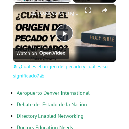
×
Play
Unmute
Fullscreen
🙏 ¿Cuál es el origen del pecado y cuál es su significado? 🙏
P
Watch on
l
🙏 ¿Cuál es el origen del pecado y cuál es su
a
significado? 🙏
y
Aeropuerto Denver International
Debate del Estado de la Nación
V
Directory Enabled Networking
i
Doctors Education Needs