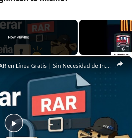
Now Playing
×
📦 Cómo Descifrar Contraseña RAR en Línea Gratis | Sin Necesidad de Instalar Software
P