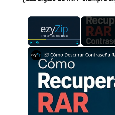
×
Play
Unmute
Fullscreen