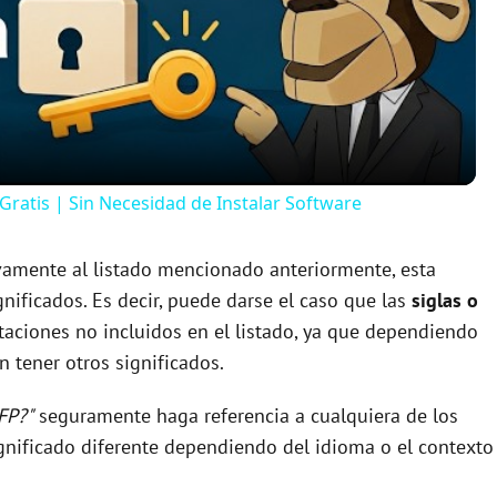
l
a
y
ratis | Sin Necesidad de Instalar Software
V
ivamente al listado mencionado anteriormente, esta
nificados. Es decir, puede darse el caso que las
siglas o
i
aciones no incluidos en el listado, ya que dependiendo
 tener otros significados.
d
FP?"
seguramente haga referencia a cualquiera de los
e
nificado diferente dependiendo del idioma o el contexto