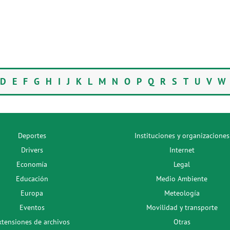
D
E
F
G
H
I
J
K
L
M
N
O
P
Q
R
S
T
U
V
Deportes
Instituciones y organizaciones
Drivers
Internet
Economía
Legal
Educación
Medio Ambiente
Europa
Meteología
Eventos
Movilidad y transporte
xtensiones de archivos
Otras