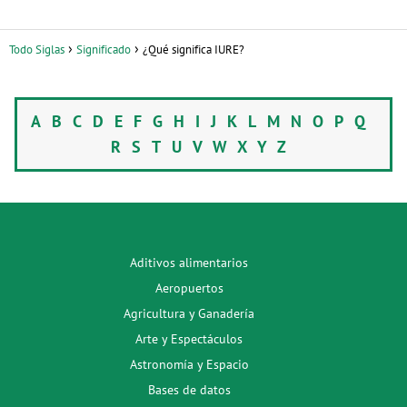
Todo Siglas
Significado
¿Qué significa IURE?
A
B
C
D
E
F
G
H
I
J
K
L
M
N
O
P
Q
R
S
T
U
V
W
X
Y
Z
Aditivos alimentarios
Aeropuertos
Agricultura y Ganadería
Arte y Espectáculos
Astronomía y Espacio
Bases de datos