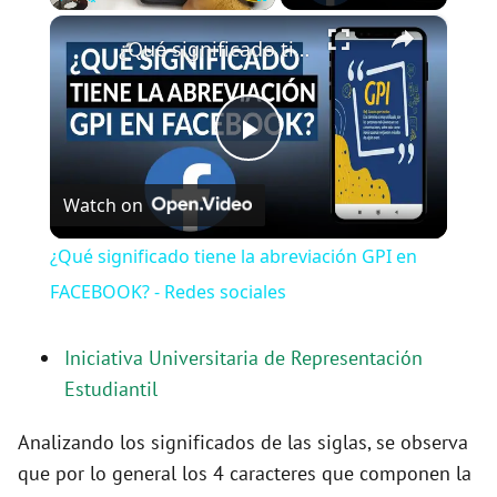
×
Play
Unmute
Fullscreen
¿Qué significado tiene la abreviación GPI en FACEBOOK? - Redes sociales
P
Watch on
l
¿Qué significado tiene la abreviación GPI en
a
FACEBOOK? - Redes sociales
y
Iniciativa Universitaria de Representación
Estudiantil
V
Analizando los significados de las siglas, se observa
que por lo general los 4 caracteres que componen la
i