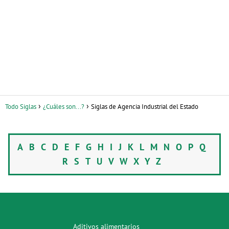
Todo Siglas
¿Cuáles son...?
Siglas de Agencia Industrial del Estado
A
B
C
D
E
F
G
H
I
J
K
L
M
N
O
P
Q
R
S
T
U
V
W
X
Y
Z
Aditivos alimentarios