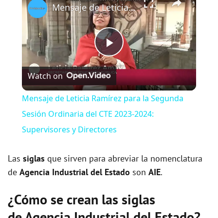
Mensaje de Leticia Ramírez para la Segunda Sesión Ordinaria del CTE 2023-2024: Supervisores y Directores
P
Watch on
l
Mensaje de Leticia Ramírez para la Segunda
a
Sesión Ordinaria del CTE 2023-2024:
Supervisores y Directores
y
Las
siglas
que sirven para abreviar la nomenclatura
V
de
Agencia Industrial del Estado
son
AIE
.
¿Cómo se crean las siglas
i
de Agencia Industrial del Estado?