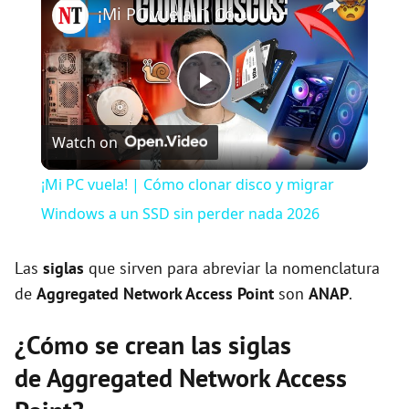
¡Mi PC vuela! | Cómo clonar disco y migrar Windows a un SSD sin perder nada 2026
P
Watch on
l
¡Mi PC vuela! | Cómo clonar disco y migrar
a
Windows a un SSD sin perder nada 2026
y
Las
siglas
que sirven para abreviar la nomenclatura
de
Aggregated Network Access Point
son
ANAP
.
V
¿Cómo se crean las siglas
de Aggregated Network Access
i