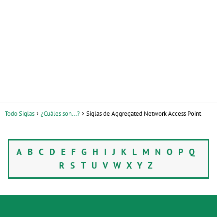
Todo Siglas
¿Cuáles son...?
Siglas de Aggregated Network Access Point
A
B
C
D
E
F
G
H
I
J
K
L
M
N
O
P
Q
R
S
T
U
V
W
X
Y
Z