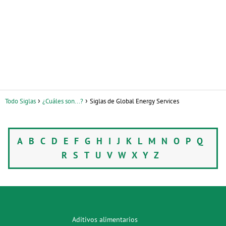
Todo Siglas
¿Cuáles son...?
Siglas de Global Energy Services
A
B
C
D
E
F
G
H
I
J
K
L
M
N
O
P
Q
R
S
T
U
V
W
X
Y
Z
Aditivos alimentarios