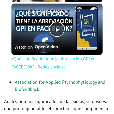
×
Play
Unmute
Fullscreen
¿Qué significado tiene la abreviación GPI en FACEBOOK? - Redes sociales
P
Watch on
l
¿Qué significado tiene la abreviación GPI en
a
FACEBOOK? - Redes sociales
y
Association for Applied Psychophysiology and
Biofeedback
V
Analizando los significados de las siglas, se observa
que por lo general los 4 caracteres que componen la
i