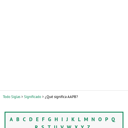
Todo Siglas
Significado
¿Qué significa AAPB?
A
B
C
D
E
F
G
H
I
J
K
L
M
N
O
P
Q
R
S
T
U
V
W
X
Y
Z